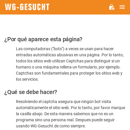
M
WG-
GESUCHT.DE
Por
¿Por qué aparece esta página?
favor,
Las computadoras ("bots") a veces se usan para hacer
confirme
entradas automáticas abusivas en una página. Por lo tanto,
que
todos los sitios web utilizan Captchas para distinguir si un
es
humano o una máquina rellena un formulario, por ejemplo.
Captchas son fundamentales para proteger los sitios web y
humano
los servicios.
¿Qué se debe hacer?
Resolviendo el captcha asegura que ningún bot visita
automáticamente el sitio web. Por lo tanto, por favor marque
la casilla abajo. De esta manera sabemos que no es un
programa sino una persona real. Despues puede seguir
usando WG-Gesucht.de como siempre.