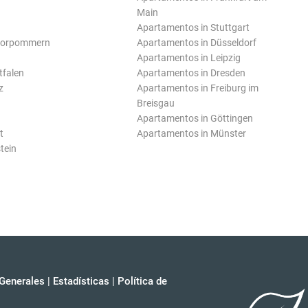
Main
Apartamentos in Stuttgart
Vorpommern
Apartamentos in Düsseldorf
Apartamentos in Leipzig
tfalen
Apartamentos in Dresden
z
Apartamentos in Freiburg im
Breisgau
Apartamentos in Göttingen
t
Apartamentos in Münster
tein
Generales
|
Estadísticas
|
Política de