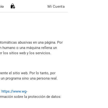
cio
Mi Cuenta
utomáticas abusivas en una página. Por
i un humano o una máquina rellena un
 los sitios web y los servicios.
nte el sitio web. Por lo tanto, por
 un programa sino una persona real.
:
https://www.wg-
ormación sobre la protección de datos: