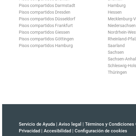
Pisos compartidos Darmstadt
Hamburg
Pisos compartidos Dresden
Hessen
Pisos compartidos Düsseldorf
Mecklenburg-
Pisos compartidos Frankfurt
Niedersachsen
Pisos compartidos Giessen
Nordrhein-Wes
Pisos compartidos Göttingen
Rheinland-Pfal
Pisos compartidos Hamburg
Saarland
Sachsen
Sachsen-Anhal
Schleswig-Hols
Thüringen
Servicio de Ayuda
|
Aviso legal
|
Términos y Condiciones 
Privacidad
|
Accesibilidad
|
Configuración de cookies