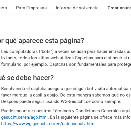
cios
Para Empresas
Informe de solvencia
Crear anun
r
r qué aparece esta página?
or,
Las computadoras ("bots") a veces se usan para hacer entradas a
nfirme
lo tanto, todos los sitios web utilizan Captchas para distinguir s
formulario, por ejemplo. Captchas son fundamentales para proteger
e
é se debe hacer?
mano
Resolviendo el captcha asegura que ningún bot visita automáticame
favor marque la casilla abajo. De esta manera sabemos que no es
Despues puede seguir usando WG-Gesucht.de como siempre.
Puede encontrar nuestros Términos y Condiciones Generales aquí
gesucht.de/en/agb.html
. En la siguiente página se ofrece más inf
https://www.wg-gesucht.de/en/datenschutz.html
.