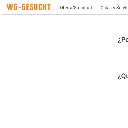
Oferta/Solicitud
Guías y Servi
Po
¿Po
fav
co
qu
¿Qu
es
hu