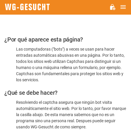
M
WG-
GESUCHT.DE
Por
¿Por qué aparece esta página?
favor,
Las computadoras ("bots") a veces se usan para hacer
confirme
entradas automáticas abusivas en una página. Por lo tanto,
que
todos los sitios web utilizan Captchas para distinguir si un
es
humano o una máquina rellena un formulario, por ejemplo.
Captchas son fundamentales para proteger los sitios web y
humano
los servicios.
¿Qué se debe hacer?
Resolviendo el captcha asegura que ningún bot visita
automáticamente el sitio web. Por lo tanto, por favor marque
la casilla abajo. De esta manera sabemos que no es un
programa sino una persona real. Despues puede seguir
usando WG-Gesucht.de como siempre.