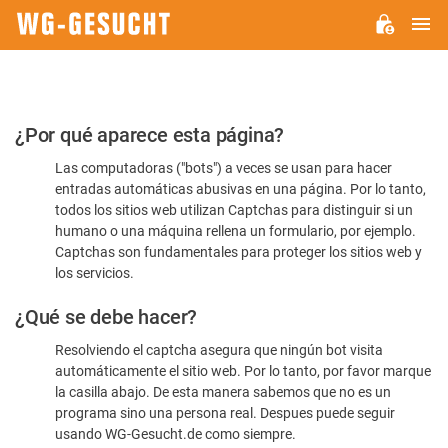
M
WG-
GESUCHT.DE
Por
¿Por qué aparece esta página?
favor,
Las computadoras ("bots") a veces se usan para hacer
confirme
entradas automáticas abusivas en una página. Por lo tanto,
que
todos los sitios web utilizan Captchas para distinguir si un
es
humano o una máquina rellena un formulario, por ejemplo.
Captchas son fundamentales para proteger los sitios web y
humano
los servicios.
¿Qué se debe hacer?
Resolviendo el captcha asegura que ningún bot visita
automáticamente el sitio web. Por lo tanto, por favor marque
la casilla abajo. De esta manera sabemos que no es un
programa sino una persona real. Despues puede seguir
usando WG-Gesucht.de como siempre.