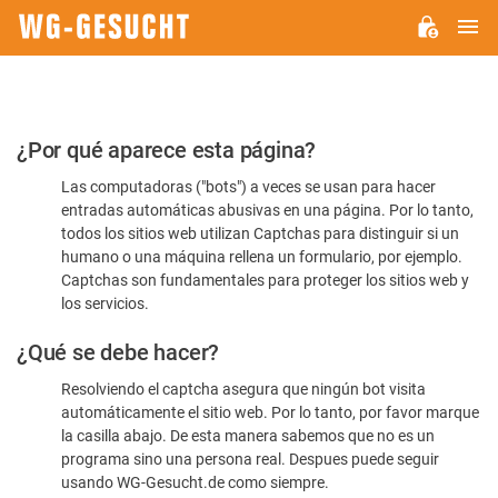
M
WG-
GESUCHT.DE
Por
¿Por qué aparece esta página?
favor,
Las computadoras ("bots") a veces se usan para hacer
confirme
entradas automáticas abusivas en una página. Por lo tanto,
que
todos los sitios web utilizan Captchas para distinguir si un
es
humano o una máquina rellena un formulario, por ejemplo.
Captchas son fundamentales para proteger los sitios web y
humano
los servicios.
¿Qué se debe hacer?
Resolviendo el captcha asegura que ningún bot visita
automáticamente el sitio web. Por lo tanto, por favor marque
la casilla abajo. De esta manera sabemos que no es un
programa sino una persona real. Despues puede seguir
usando WG-Gesucht.de como siempre.