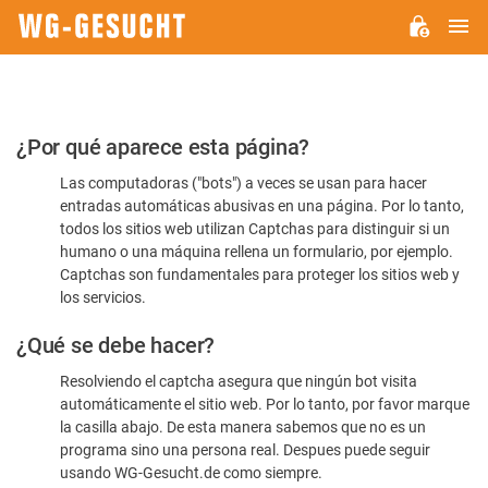
M
WG-
GESUCHT.DE
Por
¿Por qué aparece esta página?
favor,
Las computadoras ("bots") a veces se usan para hacer
confirme
entradas automáticas abusivas en una página. Por lo tanto,
que
todos los sitios web utilizan Captchas para distinguir si un
es
humano o una máquina rellena un formulario, por ejemplo.
Captchas son fundamentales para proteger los sitios web y
humano
los servicios.
¿Qué se debe hacer?
Resolviendo el captcha asegura que ningún bot visita
automáticamente el sitio web. Por lo tanto, por favor marque
la casilla abajo. De esta manera sabemos que no es un
programa sino una persona real. Despues puede seguir
usando WG-Gesucht.de como siempre.