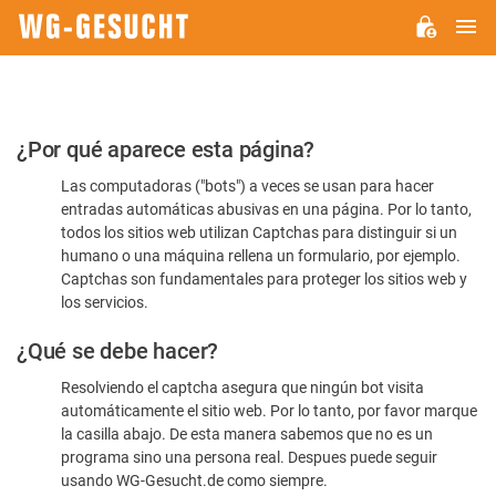
M
WG-
GESUCHT.DE
Por
¿Por qué aparece esta página?
favor,
Las computadoras ("bots") a veces se usan para hacer
confirme
entradas automáticas abusivas en una página. Por lo tanto,
que
todos los sitios web utilizan Captchas para distinguir si un
es
humano o una máquina rellena un formulario, por ejemplo.
Captchas son fundamentales para proteger los sitios web y
humano
los servicios.
¿Qué se debe hacer?
Resolviendo el captcha asegura que ningún bot visita
automáticamente el sitio web. Por lo tanto, por favor marque
la casilla abajo. De esta manera sabemos que no es un
programa sino una persona real. Despues puede seguir
usando WG-Gesucht.de como siempre.