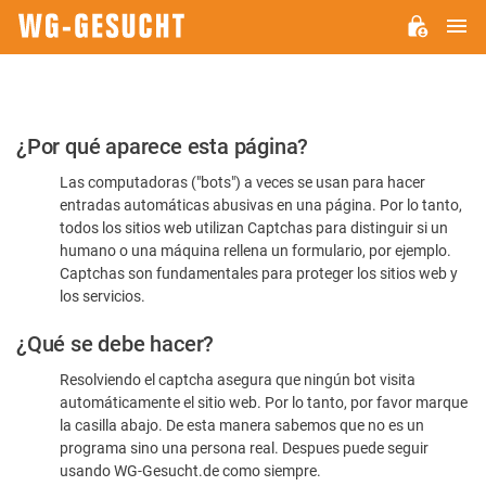
M
WG-
GESUCHT.DE
Por
¿Por qué aparece esta página?
favor,
Las computadoras ("bots") a veces se usan para hacer
confirme
entradas automáticas abusivas en una página. Por lo tanto,
que
todos los sitios web utilizan Captchas para distinguir si un
es
humano o una máquina rellena un formulario, por ejemplo.
Captchas son fundamentales para proteger los sitios web y
humano
los servicios.
¿Qué se debe hacer?
Resolviendo el captcha asegura que ningún bot visita
automáticamente el sitio web. Por lo tanto, por favor marque
la casilla abajo. De esta manera sabemos que no es un
programa sino una persona real. Despues puede seguir
usando WG-Gesucht.de como siempre.