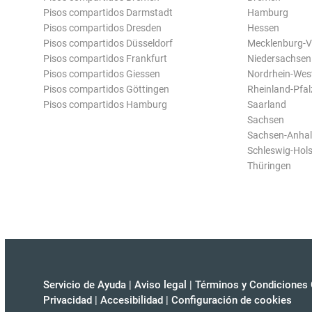
Pisos compartidos Darmstadt
Hamburg
Pisos compartidos Dresden
Hessen
Pisos compartidos Düsseldorf
Mecklenburg-
Pisos compartidos Frankfurt
Niedersachsen
Pisos compartidos Giessen
Nordrhein-Wes
Pisos compartidos Göttingen
Rheinland-Pfal
Pisos compartidos Hamburg
Saarland
Sachsen
Sachsen-Anhal
Schleswig-Hols
Thüringen
Servicio de Ayuda
|
Aviso legal
|
Términos y Condiciones 
Privacidad
|
Accesibilidad
|
Configuración de cookies