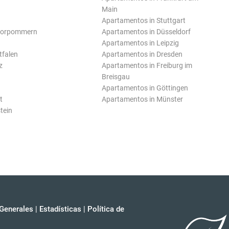
Main
Apartamentos in Stuttgart
Vorpommern
Apartamentos in Düsseldorf
Apartamentos in Leipzig
tfalen
Apartamentos in Dresden
z
Apartamentos in Freiburg im
Breisgau
Apartamentos in Göttingen
t
Apartamentos in Münster
tein
Generales
|
Estadísticas
|
Política de