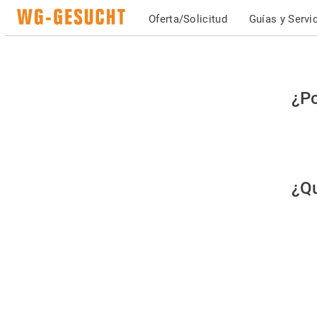
Oferta/Solicitud
Guías y Servi
Po
¿Po
fav
co
qu
¿Qu
es
hu