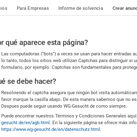
cios
Para Empresas
Informe de solvencia
Crear anun
r
r qué aparece esta página?
or,
Las computadoras ("bots") a veces se usan para hacer entradas a
nfirme
lo tanto, todos los sitios web utilizan Captchas para distinguir s
formulario, por ejemplo. Captchas son fundamentales para proteger
e
é se debe hacer?
mano
Resolviendo el captcha asegura que ningún bot visita automáticame
favor marque la casilla abajo. De esta manera sabemos que no es
Despues puede seguir usando WG-Gesucht.de como siempre.
Puede encontrar nuestros Términos y Condiciones Generales aquí
gesucht.de/en/agb.html
. En la siguiente página se ofrece más inf
https://www.wg-gesucht.de/en/datenschutz.html
.