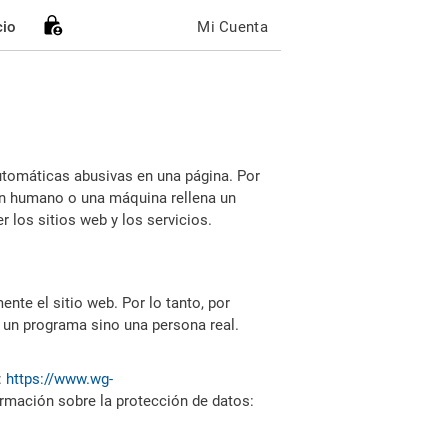
cio
Mi Cuenta
utomáticas abusivas en una página. Por
i un humano o una máquina rellena un
 los sitios web y los servicios.
nte el sitio web. Por lo tanto, por
 un programa sino una persona real.
:
https://www.wg-
ormación sobre la protección de datos: