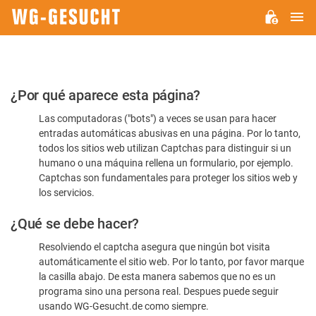
M
WG-
GESUCHT.DE
Por
¿Por qué aparece esta página?
favor,
Las computadoras ("bots") a veces se usan para hacer
confirme
entradas automáticas abusivas en una página. Por lo tanto,
que
todos los sitios web utilizan Captchas para distinguir si un
es
humano o una máquina rellena un formulario, por ejemplo.
Captchas son fundamentales para proteger los sitios web y
humano
los servicios.
¿Qué se debe hacer?
Resolviendo el captcha asegura que ningún bot visita
automáticamente el sitio web. Por lo tanto, por favor marque
la casilla abajo. De esta manera sabemos que no es un
programa sino una persona real. Despues puede seguir
usando WG-Gesucht.de como siempre.