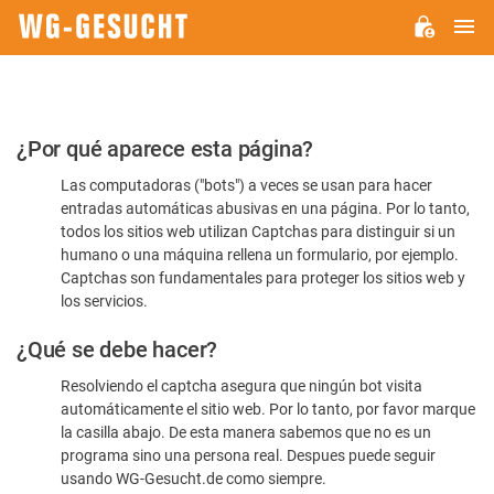
M
WG-
GESUCHT.DE
Por
¿Por qué aparece esta página?
favor,
Las computadoras ("bots") a veces se usan para hacer
confirme
entradas automáticas abusivas en una página. Por lo tanto,
que
todos los sitios web utilizan Captchas para distinguir si un
es
humano o una máquina rellena un formulario, por ejemplo.
Captchas son fundamentales para proteger los sitios web y
humano
los servicios.
¿Qué se debe hacer?
Resolviendo el captcha asegura que ningún bot visita
automáticamente el sitio web. Por lo tanto, por favor marque
la casilla abajo. De esta manera sabemos que no es un
programa sino una persona real. Despues puede seguir
usando WG-Gesucht.de como siempre.