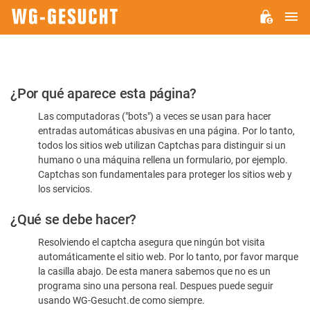
M
WG-
GESUCHT.DE
Por
¿Por qué aparece esta página?
favor,
Las computadoras ("bots") a veces se usan para hacer
confirme
entradas automáticas abusivas en una página. Por lo tanto,
que
todos los sitios web utilizan Captchas para distinguir si un
es
humano o una máquina rellena un formulario, por ejemplo.
Captchas son fundamentales para proteger los sitios web y
humano
los servicios.
¿Qué se debe hacer?
Resolviendo el captcha asegura que ningún bot visita
automáticamente el sitio web. Por lo tanto, por favor marque
la casilla abajo. De esta manera sabemos que no es un
programa sino una persona real. Despues puede seguir
usando WG-Gesucht.de como siempre.