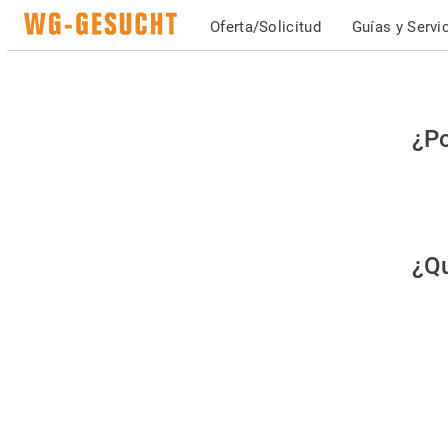
Oferta/Solicitud
Guías y Servi
Po
¿Po
fav
co
qu
¿Qu
es
hu