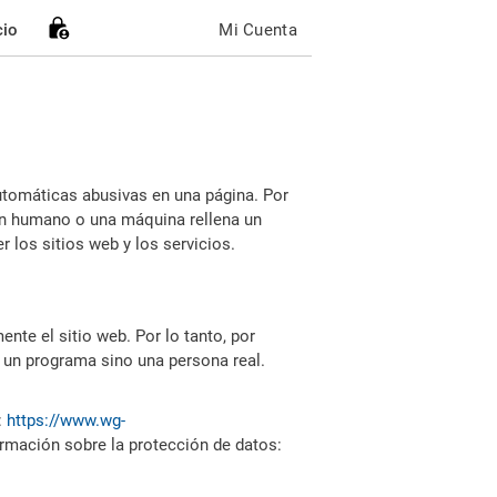
cio
Mi Cuenta
utomáticas abusivas en una página. Por
i un humano o una máquina rellena un
 los sitios web y los servicios.
nte el sitio web. Por lo tanto, por
 un programa sino una persona real.
:
https://www.wg-
ormación sobre la protección de datos: