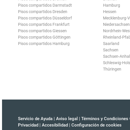
Pisos compartidos Darmstadt
Hamburg
Pisos compartidos Dresden
Hessen
Pisos compartidos Düsseldorf
Mecklenburg-
Pisos compartidos Frankfurt
Niedersachsen
Pisos compartidos Giessen
Nordrhein-Wes
Pisos compartidos Göttingen
Rheinland-Pfal
Pisos compartidos Hamburg
Saarland
Sachsen
Sachsen-Anhal
Schleswig-Hols
Thüringen
Servicio de Ayuda
|
Aviso legal
|
Términos y Condiciones 
Privacidad
|
Accesibilidad
|
Configuración de cookies