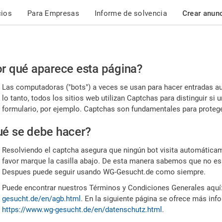
cios
Para Empresas
Informe de solvencia
Crear anun
r
r qué aparece esta página?
or,
Las computadoras ("bots") a veces se usan para hacer entradas a
nfirme
lo tanto, todos los sitios web utilizan Captchas para distinguir s
formulario, por ejemplo. Captchas son fundamentales para proteger
e
é se debe hacer?
mano
Resolviendo el captcha asegura que ningún bot visita automáticame
favor marque la casilla abajo. De esta manera sabemos que no es
Despues puede seguir usando WG-Gesucht.de como siempre.
Puede encontrar nuestros Términos y Condiciones Generales aquí
gesucht.de/en/agb.html
. En la siguiente página se ofrece más inf
https://www.wg-gesucht.de/en/datenschutz.html
.