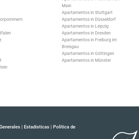
Main
Apartamentos in Stuttgart
Vorpommern
Apartamentos in Düsseldorf
Apartamentos in Leipzig
tfalen
Apartamentos in Dresden
z
Apartamentos in Freiburg im
Breisgau
Apartamentos in Göttingen
t
Apartamentos in Münster
tein
Generales
|
Estadísticas
|
Política de