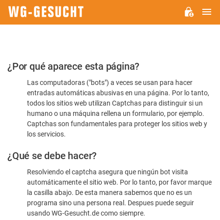
M
WG-
GESUCHT.DE
Por
¿Por qué aparece esta página?
favor,
Las computadoras ("bots") a veces se usan para hacer
confirme
entradas automáticas abusivas en una página. Por lo tanto,
que
todos los sitios web utilizan Captchas para distinguir si un
es
humano o una máquina rellena un formulario, por ejemplo.
Captchas son fundamentales para proteger los sitios web y
humano
los servicios.
¿Qué se debe hacer?
Resolviendo el captcha asegura que ningún bot visita
automáticamente el sitio web. Por lo tanto, por favor marque
la casilla abajo. De esta manera sabemos que no es un
programa sino una persona real. Despues puede seguir
usando WG-Gesucht.de como siempre.