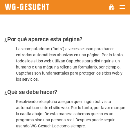
M
WG-
GESUCHT.DE
Por
¿Por qué aparece esta página?
favor,
Las computadoras ("bots") a veces se usan para hacer
confirme
entradas automáticas abusivas en una página. Por lo tanto,
que
todos los sitios web utilizan Captchas para distinguir si un
es
humano o una máquina rellena un formulario, por ejemplo.
Captchas son fundamentales para proteger los sitios web y
humano
los servicios.
¿Qué se debe hacer?
Resolviendo el captcha asegura que ningún bot visita
automáticamente el sitio web. Por lo tanto, por favor marque
la casilla abajo. De esta manera sabemos que no es un
programa sino una persona real. Despues puede seguir
usando WG-Gesucht.de como siempre.