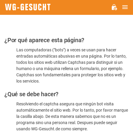
M
WG-
GESUCHT.DE
Por
¿Por qué aparece esta página?
favor,
Las computadoras ("bots") a veces se usan para hacer
confirme
entradas automáticas abusivas en una página. Por lo tanto,
que
todos los sitios web utilizan Captchas para distinguir si un
es
humano o una máquina rellena un formulario, por ejemplo.
Captchas son fundamentales para proteger los sitios web y
humano
los servicios.
¿Qué se debe hacer?
Resolviendo el captcha asegura que ningún bot visita
automáticamente el sitio web. Por lo tanto, por favor marque
la casilla abajo. De esta manera sabemos que no es un
programa sino una persona real. Despues puede seguir
usando WG-Gesucht.de como siempre.