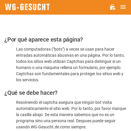
M
WG-
GESUCHT.DE
Por
¿Por qué aparece esta página?
favor,
Las computadoras ("bots") a veces se usan para hacer
confirme
entradas automáticas abusivas en una página. Por lo tanto,
que
todos los sitios web utilizan Captchas para distinguir si un
es
humano o una máquina rellena un formulario, por ejemplo.
Captchas son fundamentales para proteger los sitios web y
humano
los servicios.
¿Qué se debe hacer?
Resolviendo el captcha asegura que ningún bot visita
automáticamente el sitio web. Por lo tanto, por favor marque
la casilla abajo. De esta manera sabemos que no es un
programa sino una persona real. Despues puede seguir
usando WG-Gesucht.de como siempre.