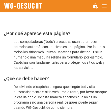
M
WG-
GESUCHT.DE
Por
¿Por qué aparece esta página?
favor,
Las computadoras ("bots") a veces se usan para hacer
confirme
entradas automáticas abusivas en una página. Por lo tanto,
que
todos los sitios web utilizan Captchas para distinguir si un
es
humano o una máquina rellena un formulario, por ejemplo.
Captchas son fundamentales para proteger los sitios web y
humano
los servicios.
¿Qué se debe hacer?
Resolviendo el captcha asegura que ningún bot visita
automáticamente el sitio web. Por lo tanto, por favor marque
la casilla abajo. De esta manera sabemos que no es un
programa sino una persona real. Despues puede seguir
usando WG-Gesucht.de como siempre.