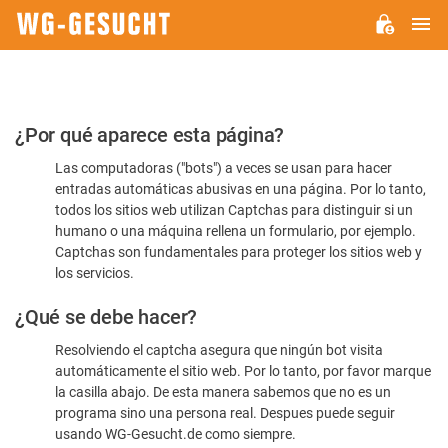
M
WG-
GESUCHT.DE
Por
¿Por qué aparece esta página?
favor,
Las computadoras ("bots") a veces se usan para hacer
confirme
entradas automáticas abusivas en una página. Por lo tanto,
que
todos los sitios web utilizan Captchas para distinguir si un
es
humano o una máquina rellena un formulario, por ejemplo.
Captchas son fundamentales para proteger los sitios web y
humano
los servicios.
¿Qué se debe hacer?
Resolviendo el captcha asegura que ningún bot visita
automáticamente el sitio web. Por lo tanto, por favor marque
la casilla abajo. De esta manera sabemos que no es un
programa sino una persona real. Despues puede seguir
usando WG-Gesucht.de como siempre.