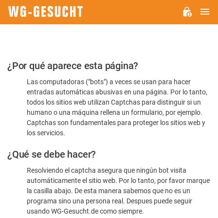
M
WG-
GESUCHT.DE
Por
¿Por qué aparece esta página?
favor,
Las computadoras ("bots") a veces se usan para hacer
confirme
entradas automáticas abusivas en una página. Por lo tanto,
que
todos los sitios web utilizan Captchas para distinguir si un
es
humano o una máquina rellena un formulario, por ejemplo.
Captchas son fundamentales para proteger los sitios web y
humano
los servicios.
¿Qué se debe hacer?
Resolviendo el captcha asegura que ningún bot visita
automáticamente el sitio web. Por lo tanto, por favor marque
la casilla abajo. De esta manera sabemos que no es un
programa sino una persona real. Despues puede seguir
usando WG-Gesucht.de como siempre.