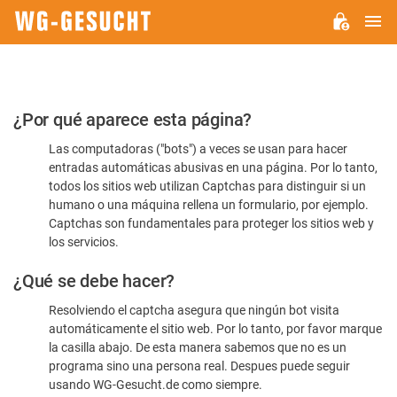
M
WG-
GESUCHT.DE
Por
¿Por qué aparece esta página?
favor,
Las computadoras ("bots") a veces se usan para hacer
confirme
entradas automáticas abusivas en una página. Por lo tanto,
que
todos los sitios web utilizan Captchas para distinguir si un
es
humano o una máquina rellena un formulario, por ejemplo.
Captchas son fundamentales para proteger los sitios web y
humano
los servicios.
¿Qué se debe hacer?
Resolviendo el captcha asegura que ningún bot visita
automáticamente el sitio web. Por lo tanto, por favor marque
la casilla abajo. De esta manera sabemos que no es un
programa sino una persona real. Despues puede seguir
usando WG-Gesucht.de como siempre.