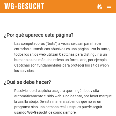
M
WG-
GESUCHT.DE
Por
¿Por qué aparece esta página?
favor,
Las computadoras ("bots") a veces se usan para hacer
confirme
entradas automáticas abusivas en una página. Por lo tanto,
que
todos los sitios web utilizan Captchas para distinguir si un
es
humano o una máquina rellena un formulario, por ejemplo.
Captchas son fundamentales para proteger los sitios web y
humano
los servicios.
¿Qué se debe hacer?
Resolviendo el captcha asegura que ningún bot visita
automáticamente el sitio web. Por lo tanto, por favor marque
la casilla abajo. De esta manera sabemos que no es un
programa sino una persona real. Despues puede seguir
usando WG-Gesucht.de como siempre.