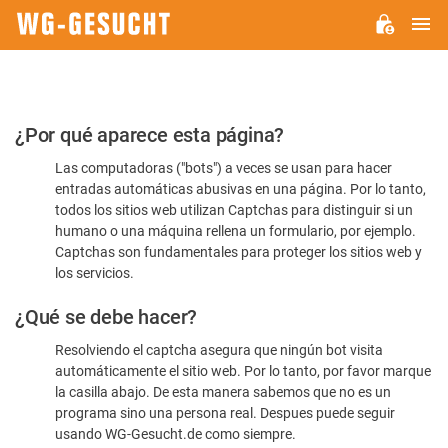
M
WG-
GESUCHT.DE
Por
¿Por qué aparece esta página?
favor,
Las computadoras ("bots") a veces se usan para hacer
confirme
entradas automáticas abusivas en una página. Por lo tanto,
que
todos los sitios web utilizan Captchas para distinguir si un
es
humano o una máquina rellena un formulario, por ejemplo.
Captchas son fundamentales para proteger los sitios web y
humano
los servicios.
¿Qué se debe hacer?
Resolviendo el captcha asegura que ningún bot visita
automáticamente el sitio web. Por lo tanto, por favor marque
la casilla abajo. De esta manera sabemos que no es un
programa sino una persona real. Despues puede seguir
usando WG-Gesucht.de como siempre.