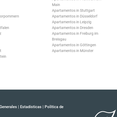
Main
Apartamentos in Stuttgart
Vorpommern
Apartamentos in Düsseldorf
Apartamentos in Leipzig
tfalen
Apartamentos in Dresden
z
Apartamentos in Freiburg im
Breisgau
Apartamentos in Göttingen
t
Apartamentos in Münster
tein
Generales
|
Estadísticas
|
Política de