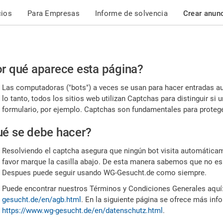
cios
Para Empresas
Informe de solvencia
Crear anun
r
r qué aparece esta página?
or,
Las computadoras ("bots") a veces se usan para hacer entradas a
nfirme
lo tanto, todos los sitios web utilizan Captchas para distinguir s
formulario, por ejemplo. Captchas son fundamentales para proteger
e
é se debe hacer?
mano
Resolviendo el captcha asegura que ningún bot visita automáticame
favor marque la casilla abajo. De esta manera sabemos que no es
Despues puede seguir usando WG-Gesucht.de como siempre.
Puede encontrar nuestros Términos y Condiciones Generales aquí
gesucht.de/en/agb.html
. En la siguiente página se ofrece más inf
https://www.wg-gesucht.de/en/datenschutz.html
.