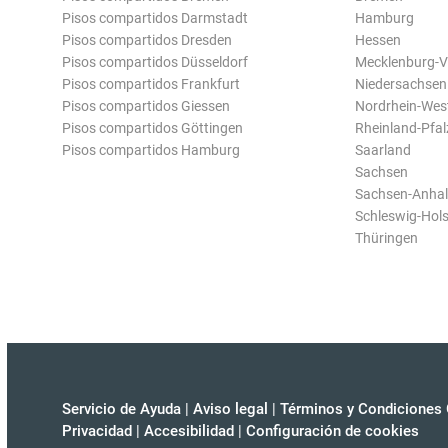
Pisos compartidos Darmstadt
Hamburg
Pisos compartidos Dresden
Hessen
Pisos compartidos Düsseldorf
Mecklenburg-
Pisos compartidos Frankfurt
Niedersachsen
Pisos compartidos Giessen
Nordrhein-Wes
Pisos compartidos Göttingen
Rheinland-Pfal
Pisos compartidos Hamburg
Saarland
Sachsen
Sachsen-Anhal
Schleswig-Hols
Thüringen
Servicio de Ayuda
|
Aviso legal
|
Términos y Condiciones 
Privacidad
|
Accesibilidad
|
Configuración de cookies