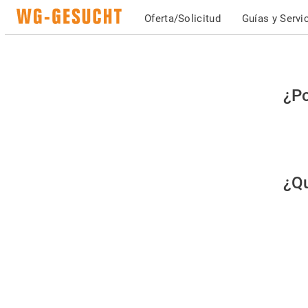
Oferta/Solicitud
Guías y Servi
Po
¿Po
fav
co
qu
¿Qu
es
hu