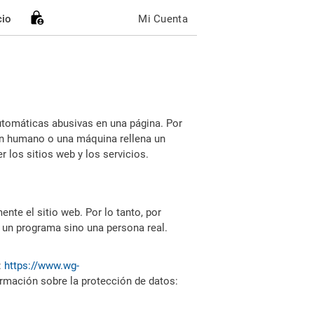
cio
Mi Cuenta
utomáticas abusivas en una página. Por
i un humano o una máquina rellena un
 los sitios web y los servicios.
nte el sitio web. Por lo tanto, por
 un programa sino una persona real.
:
https://www.wg-
ormación sobre la protección de datos: