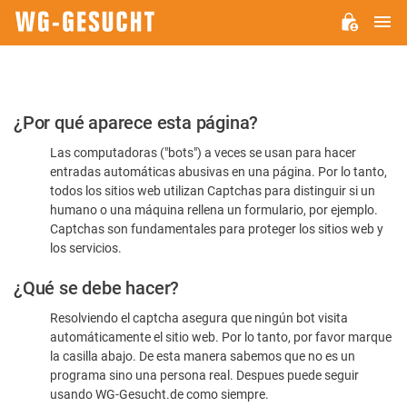
M
WG-
GESUCHT.DE
Por
¿Por qué aparece esta página?
favor,
Las computadoras ("bots") a veces se usan para hacer
confirme
entradas automáticas abusivas en una página. Por lo tanto,
que
todos los sitios web utilizan Captchas para distinguir si un
es
humano o una máquina rellena un formulario, por ejemplo.
Captchas son fundamentales para proteger los sitios web y
humano
los servicios.
¿Qué se debe hacer?
Resolviendo el captcha asegura que ningún bot visita
automáticamente el sitio web. Por lo tanto, por favor marque
la casilla abajo. De esta manera sabemos que no es un
programa sino una persona real. Despues puede seguir
usando WG-Gesucht.de como siempre.