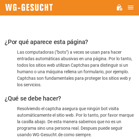
M
WG-
GESUCHT.DE
Por
¿Por qué aparece esta página?
favor,
Las computadoras ("bots") a veces se usan para hacer
confirme
entradas automáticas abusivas en una página. Por lo tanto,
que
todos los sitios web utilizan Captchas para distinguir si un
es
humano o una máquina rellena un formulario, por ejemplo.
Captchas son fundamentales para proteger los sitios web y
humano
los servicios.
¿Qué se debe hacer?
Resolviendo el captcha asegura que ningún bot visita
automáticamente el sitio web. Por lo tanto, por favor marque
la casilla abajo. De esta manera sabemos que no es un
programa sino una persona real. Despues puede seguir
usando WG-Gesucht.de como siempre.