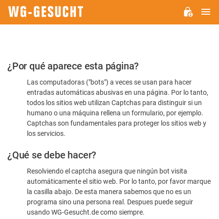
M
WG-
GESUCHT.DE
Por
¿Por qué aparece esta página?
favor,
Las computadoras ("bots") a veces se usan para hacer
confirme
entradas automáticas abusivas en una página. Por lo tanto,
que
todos los sitios web utilizan Captchas para distinguir si un
es
humano o una máquina rellena un formulario, por ejemplo.
Captchas son fundamentales para proteger los sitios web y
humano
los servicios.
¿Qué se debe hacer?
Resolviendo el captcha asegura que ningún bot visita
automáticamente el sitio web. Por lo tanto, por favor marque
la casilla abajo. De esta manera sabemos que no es un
programa sino una persona real. Despues puede seguir
usando WG-Gesucht.de como siempre.