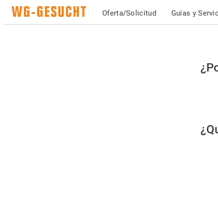
Oferta/Solicitud
Guías y Servi
Po
¿Po
fav
co
qu
¿Qu
es
hu