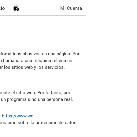
cio
Mi Cuenta
utomáticas abusivas en una página. Por
i un humano o una máquina rellena un
 los sitios web y los servicios.
nte el sitio web. Por lo tanto, por
 un programa sino una persona real.
:
https://www.wg-
ormación sobre la protección de datos: