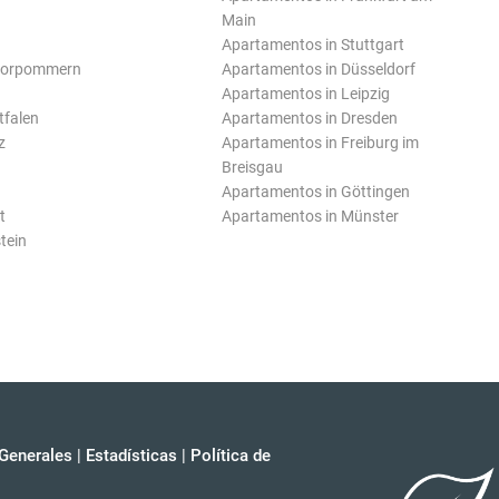
Main
Apartamentos in Stuttgart
Vorpommern
Apartamentos in Düsseldorf
Apartamentos in Leipzig
tfalen
Apartamentos in Dresden
z
Apartamentos in Freiburg im
Breisgau
Apartamentos in Göttingen
t
Apartamentos in Münster
tein
Generales
|
Estadísticas
|
Política de