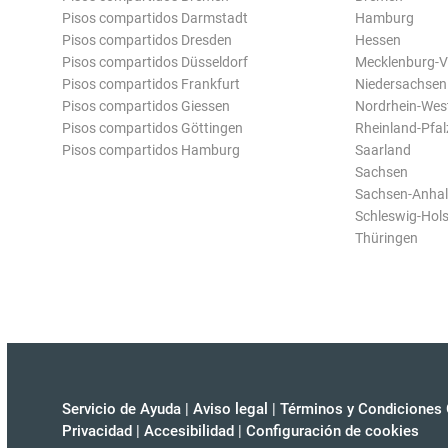
Pisos compartidos Darmstadt
Hamburg
Pisos compartidos Dresden
Hessen
Pisos compartidos Düsseldorf
Mecklenburg-
Pisos compartidos Frankfurt
Niedersachsen
Pisos compartidos Giessen
Nordrhein-Wes
Pisos compartidos Göttingen
Rheinland-Pfal
Pisos compartidos Hamburg
Saarland
Sachsen
Sachsen-Anhal
Schleswig-Hols
Thüringen
Servicio de Ayuda
|
Aviso legal
|
Términos y Condiciones 
Privacidad
|
Accesibilidad
|
Configuración de cookies