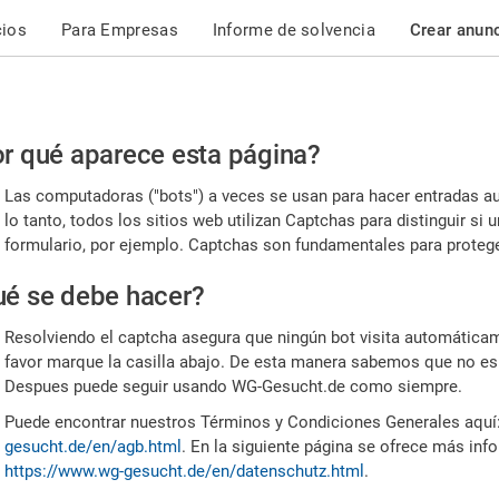
cios
Para Empresas
Informe de solvencia
Crear anun
r
r qué aparece esta página?
or,
Las computadoras ("bots") a veces se usan para hacer entradas a
nfirme
lo tanto, todos los sitios web utilizan Captchas para distinguir s
formulario, por ejemplo. Captchas son fundamentales para proteger
e
é se debe hacer?
mano
Resolviendo el captcha asegura que ningún bot visita automáticame
favor marque la casilla abajo. De esta manera sabemos que no es
Despues puede seguir usando WG-Gesucht.de como siempre.
Puede encontrar nuestros Términos y Condiciones Generales aquí
gesucht.de/en/agb.html
. En la siguiente página se ofrece más inf
https://www.wg-gesucht.de/en/datenschutz.html
.