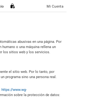
cio
Mi Cuenta
utomáticas abusivas en una página. Por
i un humano o una máquina rellena un
 los sitios web y los servicios.
nte el sitio web. Por lo tanto, por
 un programa sino una persona real.
:
https://www.wg-
ormación sobre la protección de datos: