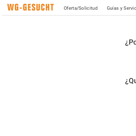
Oferta/Solicitud
Guías y Servi
Po
¿Po
fav
co
qu
¿Qu
es
hu