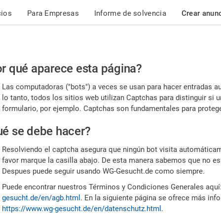
cios
Para Empresas
Informe de solvencia
Crear anun
r
r qué aparece esta página?
or,
Las computadoras ("bots") a veces se usan para hacer entradas a
nfirme
lo tanto, todos los sitios web utilizan Captchas para distinguir s
formulario, por ejemplo. Captchas son fundamentales para proteger
e
é se debe hacer?
mano
Resolviendo el captcha asegura que ningún bot visita automáticame
favor marque la casilla abajo. De esta manera sabemos que no es
Despues puede seguir usando WG-Gesucht.de como siempre.
Puede encontrar nuestros Términos y Condiciones Generales aquí
gesucht.de/en/agb.html
. En la siguiente página se ofrece más inf
https://www.wg-gesucht.de/en/datenschutz.html
.