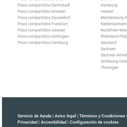
Pisos compartidos Darmstadt
Hamburg
Pisos compartidos Dresden
Hessen
Pisos compartidos Düsseldorf
Mecklenburg-
Pisos compartidos Frankfurt
Niedersachsen
Pisos compartidos Giessen
Nordrhein-Wes
Pisos compartidos Göttingen
Rheinland-Pfal
Pisos compartidos Hamburg
Saarland
Sachsen
Sachsen-Anhal
Schleswig-Hols
Thüringen
Servicio de Ayuda
|
Aviso legal
|
Términos y Condiciones 
Privacidad
|
Accesibilidad
|
Configuración de cookies