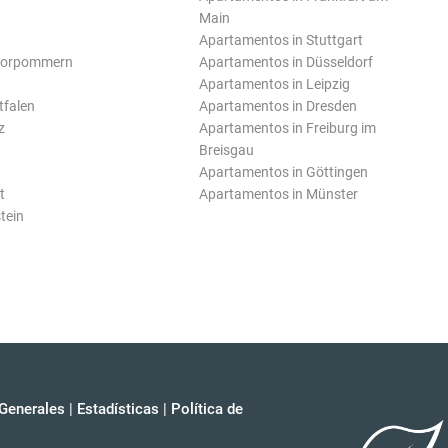
Main
Apartamentos in Stuttgart
Vorpommern
Apartamentos in Düsseldorf
Apartamentos in Leipzig
tfalen
Apartamentos in Dresden
z
Apartamentos in Freiburg im
Breisgau
Apartamentos in Göttingen
t
Apartamentos in Münster
tein
Generales
|
Estadísticas
|
Política de