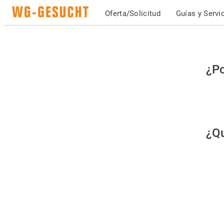
Oferta/Solicitud
Guías y Servi
Po
¿Po
fav
co
qu
¿Qu
es
hu