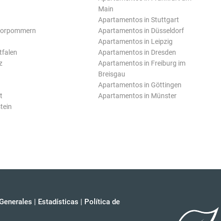
Main
Apartamentos in Stuttgart
Vorpommern
Apartamentos in Düsseldorf
Apartamentos in Leipzig
tfalen
Apartamentos in Dresden
z
Apartamentos in Freiburg im
Breisgau
Apartamentos in Göttingen
t
Apartamentos in Münster
tein
Generales
|
Estadísticas
|
Política de