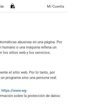
cio
Mi Cuenta
utomáticas abusivas en una página. Por
i un humano o una máquina rellena un
 los sitios web y los servicios.
nte el sitio web. Por lo tanto, por
 un programa sino una persona real.
:
https://www.wg-
ormación sobre la protección de datos: