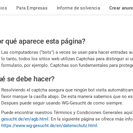
cios
Para Empresas
Informe de solvencia
Crear anun
r
r qué aparece esta página?
or,
Las computadoras ("bots") a veces se usan para hacer entradas a
nfirme
lo tanto, todos los sitios web utilizan Captchas para distinguir s
formulario, por ejemplo. Captchas son fundamentales para proteger
e
é se debe hacer?
mano
Resolviendo el captcha asegura que ningún bot visita automáticame
favor marque la casilla abajo. De esta manera sabemos que no es
Despues puede seguir usando WG-Gesucht.de como siempre.
Puede encontrar nuestros Términos y Condiciones Generales aquí
gesucht.de/en/agb.html
. En la siguiente página se ofrece más inf
https://www.wg-gesucht.de/en/datenschutz.html
.