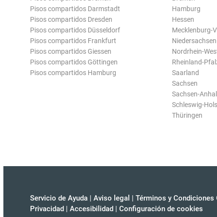
Pisos compartidos Darmstadt
Hamburg
Pisos compartidos Dresden
Hessen
Pisos compartidos Düsseldorf
Mecklenburg-
Pisos compartidos Frankfurt
Niedersachsen
Pisos compartidos Giessen
Nordrhein-Wes
Pisos compartidos Göttingen
Rheinland-Pfal
Pisos compartidos Hamburg
Saarland
Sachsen
Sachsen-Anhal
Schleswig-Hols
Thüringen
Servicio de Ayuda
|
Aviso legal
|
Términos y Condiciones 
Privacidad
|
Accesibilidad
|
Configuración de cookies