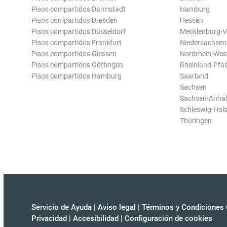
Pisos compartidos Darmstadt
Hamburg
Pisos compartidos Dresden
Hessen
Pisos compartidos Düsseldorf
Mecklenburg-
Pisos compartidos Frankfurt
Niedersachsen
Pisos compartidos Giessen
Nordrhein-Wes
Pisos compartidos Göttingen
Rheinland-Pfal
Pisos compartidos Hamburg
Saarland
Sachsen
Sachsen-Anhal
Schleswig-Hols
Thüringen
Servicio de Ayuda
|
Aviso legal
|
Términos y Condiciones 
Privacidad
|
Accesibilidad
|
Configuración de cookies