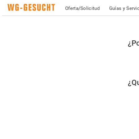
Oferta/Solicitud
Guías y Servi
Po
¿Po
fav
co
qu
¿Qu
es
hu