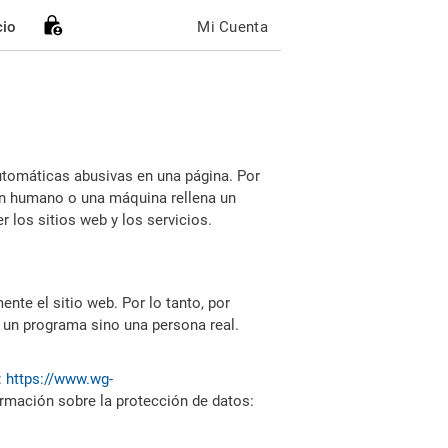
cio
Mi Cuenta
utomáticas abusivas en una página. Por
i un humano o una máquina rellena un
 los sitios web y los servicios.
nte el sitio web. Por lo tanto, por
 un programa sino una persona real.
:
https://www.wg-
ormación sobre la protección de datos: