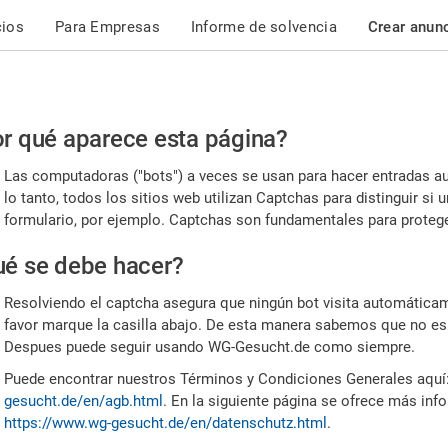
cios
Para Empresas
Informe de solvencia
Crear anun
r
r qué aparece esta página?
or,
Las computadoras ("bots") a veces se usan para hacer entradas a
nfirme
lo tanto, todos los sitios web utilizan Captchas para distinguir s
formulario, por ejemplo. Captchas son fundamentales para proteger
e
é se debe hacer?
mano
Resolviendo el captcha asegura que ningún bot visita automáticame
favor marque la casilla abajo. De esta manera sabemos que no es
Despues puede seguir usando WG-Gesucht.de como siempre.
Puede encontrar nuestros Términos y Condiciones Generales aquí
gesucht.de/en/agb.html
. En la siguiente página se ofrece más inf
https://www.wg-gesucht.de/en/datenschutz.html
.