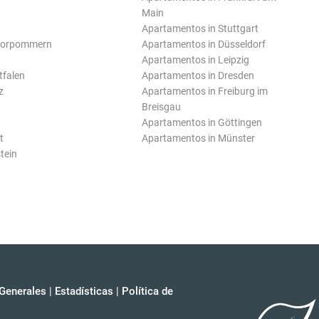
Main
Apartamentos in Stuttgart
Vorpommern
Apartamentos in Düsseldorf
Apartamentos in Leipzig
tfalen
Apartamentos in Dresden
z
Apartamentos in Freiburg im
Breisgau
Apartamentos in Göttingen
t
Apartamentos in Münster
tein
Generales
|
Estadísticas
|
Política de