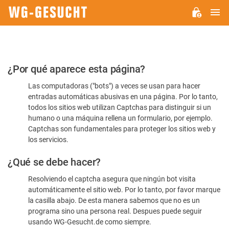
M
WG-
GESUCHT.DE
Por
¿Por qué aparece esta página?
favor,
Las computadoras ("bots") a veces se usan para hacer
confirme
entradas automáticas abusivas en una página. Por lo tanto,
que
todos los sitios web utilizan Captchas para distinguir si un
es
humano o una máquina rellena un formulario, por ejemplo.
Captchas son fundamentales para proteger los sitios web y
humano
los servicios.
¿Qué se debe hacer?
Resolviendo el captcha asegura que ningún bot visita
automáticamente el sitio web. Por lo tanto, por favor marque
la casilla abajo. De esta manera sabemos que no es un
programa sino una persona real. Despues puede seguir
usando WG-Gesucht.de como siempre.