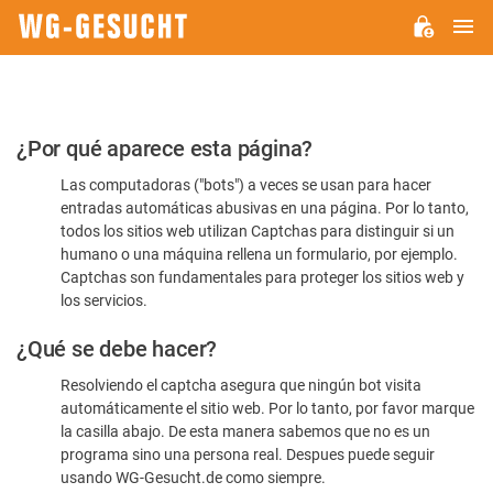
M
WG-
GESUCHT.DE
Por
¿Por qué aparece esta página?
favor,
Las computadoras ("bots") a veces se usan para hacer
confirme
entradas automáticas abusivas en una página. Por lo tanto,
que
todos los sitios web utilizan Captchas para distinguir si un
es
humano o una máquina rellena un formulario, por ejemplo.
Captchas son fundamentales para proteger los sitios web y
humano
los servicios.
¿Qué se debe hacer?
Resolviendo el captcha asegura que ningún bot visita
automáticamente el sitio web. Por lo tanto, por favor marque
la casilla abajo. De esta manera sabemos que no es un
programa sino una persona real. Despues puede seguir
usando WG-Gesucht.de como siempre.