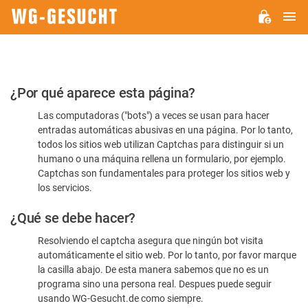
M
WG-
GESUCHT.DE
Por
¿Por qué aparece esta página?
favor,
Las computadoras ("bots") a veces se usan para hacer
confirme
entradas automáticas abusivas en una página. Por lo tanto,
que
todos los sitios web utilizan Captchas para distinguir si un
es
humano o una máquina rellena un formulario, por ejemplo.
Captchas son fundamentales para proteger los sitios web y
humano
los servicios.
¿Qué se debe hacer?
Resolviendo el captcha asegura que ningún bot visita
automáticamente el sitio web. Por lo tanto, por favor marque
la casilla abajo. De esta manera sabemos que no es un
programa sino una persona real. Despues puede seguir
usando WG-Gesucht.de como siempre.