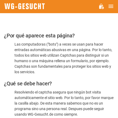
M
WG-
GESUCHT.DE
Por
¿Por qué aparece esta página?
favor,
Las computadoras ("bots") a veces se usan para hacer
confirme
entradas automáticas abusivas en una página. Por lo tanto,
que
todos los sitios web utilizan Captchas para distinguir si un
es
humano o una máquina rellena un formulario, por ejemplo.
Captchas son fundamentales para proteger los sitios web y
humano
los servicios.
¿Qué se debe hacer?
Resolviendo el captcha asegura que ningún bot visita
automáticamente el sitio web. Por lo tanto, por favor marque
la casilla abajo. De esta manera sabemos que no es un
programa sino una persona real. Despues puede seguir
usando WG-Gesucht.de como siempre.