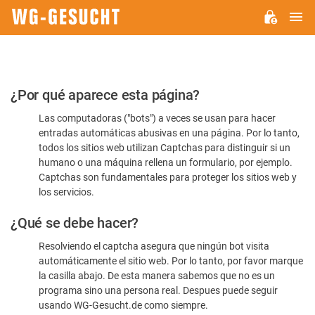
M
WG-
GESUCHT.DE
Por
¿Por qué aparece esta página?
favor,
Las computadoras ("bots") a veces se usan para hacer
confirme
entradas automáticas abusivas en una página. Por lo tanto,
que
todos los sitios web utilizan Captchas para distinguir si un
es
humano o una máquina rellena un formulario, por ejemplo.
Captchas son fundamentales para proteger los sitios web y
humano
los servicios.
¿Qué se debe hacer?
Resolviendo el captcha asegura que ningún bot visita
automáticamente el sitio web. Por lo tanto, por favor marque
la casilla abajo. De esta manera sabemos que no es un
programa sino una persona real. Despues puede seguir
usando WG-Gesucht.de como siempre.