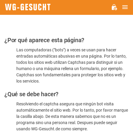
M
WG-
GESUCHT.DE
Por
¿Por qué aparece esta página?
favor,
Las computadoras ("bots") a veces se usan para hacer
confirme
entradas automáticas abusivas en una página. Por lo tanto,
que
todos los sitios web utilizan Captchas para distinguir si un
es
humano o una máquina rellena un formulario, por ejemplo.
Captchas son fundamentales para proteger los sitios web y
humano
los servicios.
¿Qué se debe hacer?
Resolviendo el captcha asegura que ningún bot visita
automáticamente el sitio web. Por lo tanto, por favor marque
la casilla abajo. De esta manera sabemos que no es un
programa sino una persona real. Despues puede seguir
usando WG-Gesucht.de como siempre.