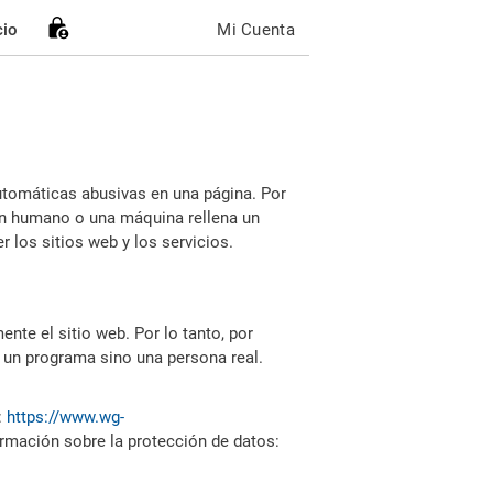
cio
Mi Cuenta
utomáticas abusivas en una página. Por
i un humano o una máquina rellena un
 los sitios web y los servicios.
nte el sitio web. Por lo tanto, por
 un programa sino una persona real.
:
https://www.wg-
ormación sobre la protección de datos: