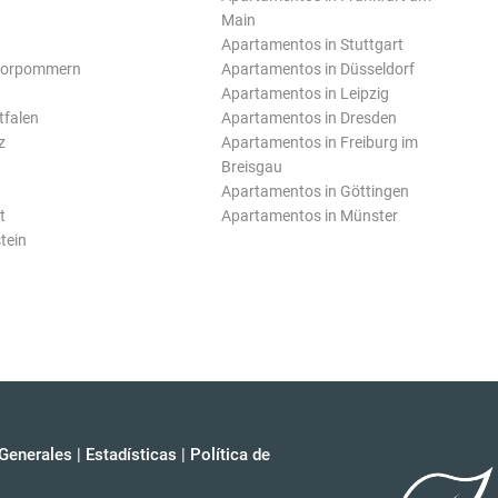
Main
Apartamentos in Stuttgart
Vorpommern
Apartamentos in Düsseldorf
Apartamentos in Leipzig
tfalen
Apartamentos in Dresden
z
Apartamentos in Freiburg im
Breisgau
Apartamentos in Göttingen
t
Apartamentos in Münster
tein
Generales
|
Estadísticas
|
Política de