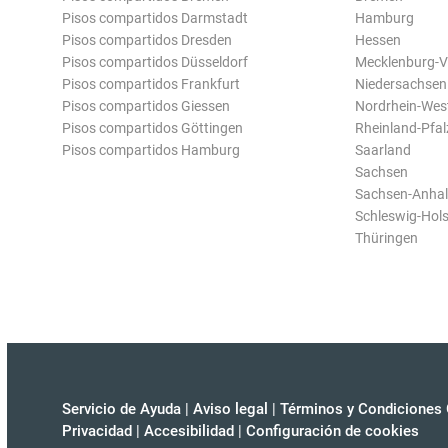
Pisos compartidos Darmstadt
Hamburg
Pisos compartidos Dresden
Hessen
Pisos compartidos Düsseldorf
Mecklenburg-
Pisos compartidos Frankfurt
Niedersachsen
Pisos compartidos Giessen
Nordrhein-Wes
Pisos compartidos Göttingen
Rheinland-Pfal
Pisos compartidos Hamburg
Saarland
Sachsen
Sachsen-Anhal
Schleswig-Hols
Thüringen
Servicio de Ayuda
|
Aviso legal
|
Términos y Condiciones 
Privacidad
|
Accesibilidad
|
Configuración de cookies