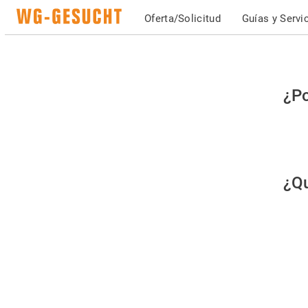
Oferta/Solicitud
Guías y Servi
Po
¿Po
fav
co
qu
¿Qu
es
hu