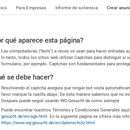
cios
Para Empresas
Informe de solvencia
Crear anun
r
r qué aparece esta página?
or,
Las computadoras ("bots") a veces se usan para hacer entradas a
nfirme
lo tanto, todos los sitios web utilizan Captchas para distinguir s
formulario, por ejemplo. Captchas son fundamentales para proteger
e
é se debe hacer?
mano
Resolviendo el captcha asegura que ningún bot visita automáticame
favor marque la casilla abajo. De esta manera sabemos que no es
Despues puede seguir usando WG-Gesucht.de como siempre.
Puede encontrar nuestros Términos y Condiciones Generales aquí
gesucht.de/en/agb.html
. En la siguiente página se ofrece más inf
https://www.wg-gesucht.de/en/datenschutz.html
.