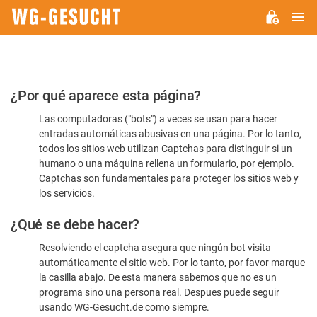
M
WG-
GESUCHT.DE
Por
¿Por qué aparece esta página?
favor,
Las computadoras ("bots") a veces se usan para hacer
confirme
entradas automáticas abusivas en una página. Por lo tanto,
que
todos los sitios web utilizan Captchas para distinguir si un
es
humano o una máquina rellena un formulario, por ejemplo.
Captchas son fundamentales para proteger los sitios web y
humano
los servicios.
¿Qué se debe hacer?
Resolviendo el captcha asegura que ningún bot visita
automáticamente el sitio web. Por lo tanto, por favor marque
la casilla abajo. De esta manera sabemos que no es un
programa sino una persona real. Despues puede seguir
usando WG-Gesucht.de como siempre.