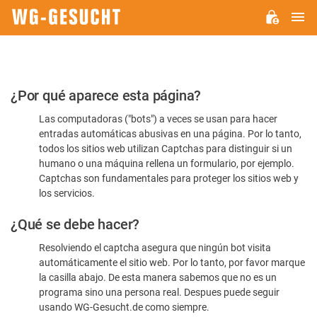
M
WG-
GESUCHT.DE
Por
¿Por qué aparece esta página?
favor,
Las computadoras ("bots") a veces se usan para hacer
confirme
entradas automáticas abusivas en una página. Por lo tanto,
que
todos los sitios web utilizan Captchas para distinguir si un
es
humano o una máquina rellena un formulario, por ejemplo.
Captchas son fundamentales para proteger los sitios web y
humano
los servicios.
¿Qué se debe hacer?
Resolviendo el captcha asegura que ningún bot visita
automáticamente el sitio web. Por lo tanto, por favor marque
la casilla abajo. De esta manera sabemos que no es un
programa sino una persona real. Despues puede seguir
usando WG-Gesucht.de como siempre.