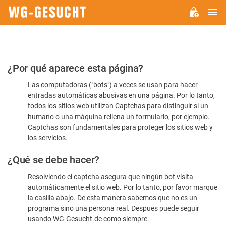
M
WG-
GESUCHT.DE
Por
¿Por qué aparece esta página?
favor,
Las computadoras ("bots") a veces se usan para hacer
confirme
entradas automáticas abusivas en una página. Por lo tanto,
que
todos los sitios web utilizan Captchas para distinguir si un
es
humano o una máquina rellena un formulario, por ejemplo.
Captchas son fundamentales para proteger los sitios web y
humano
los servicios.
¿Qué se debe hacer?
Resolviendo el captcha asegura que ningún bot visita
automáticamente el sitio web. Por lo tanto, por favor marque
la casilla abajo. De esta manera sabemos que no es un
programa sino una persona real. Despues puede seguir
usando WG-Gesucht.de como siempre.