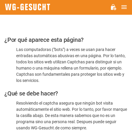
M
WG-
GESUCHT.DE
Por
¿Por qué aparece esta página?
favor,
Las computadoras ("bots") a veces se usan para hacer
confirme
entradas automáticas abusivas en una página. Por lo tanto,
que
todos los sitios web utilizan Captchas para distinguir si un
es
humano o una máquina rellena un formulario, por ejemplo.
Captchas son fundamentales para proteger los sitios web y
humano
los servicios.
¿Qué se debe hacer?
Resolviendo el captcha asegura que ningún bot visita
automáticamente el sitio web. Por lo tanto, por favor marque
la casilla abajo. De esta manera sabemos que no es un
programa sino una persona real. Despues puede seguir
usando WG-Gesucht.de como siempre.