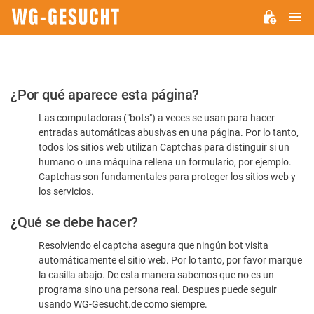
M
WG-
GESUCHT.DE
Por
¿Por qué aparece esta página?
favor,
Las computadoras ("bots") a veces se usan para hacer
confirme
entradas automáticas abusivas en una página. Por lo tanto,
que
todos los sitios web utilizan Captchas para distinguir si un
es
humano o una máquina rellena un formulario, por ejemplo.
Captchas son fundamentales para proteger los sitios web y
humano
los servicios.
¿Qué se debe hacer?
Resolviendo el captcha asegura que ningún bot visita
automáticamente el sitio web. Por lo tanto, por favor marque
la casilla abajo. De esta manera sabemos que no es un
programa sino una persona real. Despues puede seguir
usando WG-Gesucht.de como siempre.