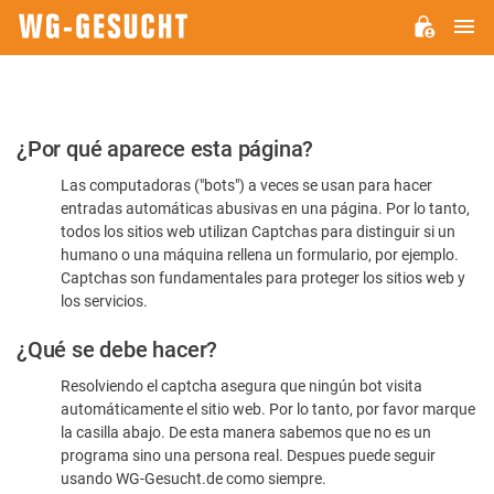
M
WG-
GESUCHT.DE
Por
¿Por qué aparece esta página?
favor,
Las computadoras ("bots") a veces se usan para hacer
confirme
entradas automáticas abusivas en una página. Por lo tanto,
que
todos los sitios web utilizan Captchas para distinguir si un
es
humano o una máquina rellena un formulario, por ejemplo.
Captchas son fundamentales para proteger los sitios web y
humano
los servicios.
¿Qué se debe hacer?
Resolviendo el captcha asegura que ningún bot visita
automáticamente el sitio web. Por lo tanto, por favor marque
la casilla abajo. De esta manera sabemos que no es un
programa sino una persona real. Despues puede seguir
usando WG-Gesucht.de como siempre.