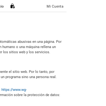
cio
Mi Cuenta
utomáticas abusivas en una página. Por
i un humano o una máquina rellena un
 los sitios web y los servicios.
nte el sitio web. Por lo tanto, por
 un programa sino una persona real.
:
https://www.wg-
ormación sobre la protección de datos: