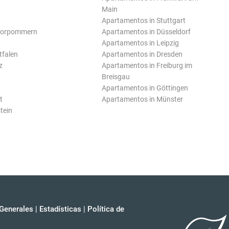
Main
Apartamentos in Stuttgart
Vorpommern
Apartamentos in Düsseldorf
Apartamentos in Leipzig
tfalen
Apartamentos in Dresden
z
Apartamentos in Freiburg im
Breisgau
Apartamentos in Göttingen
t
Apartamentos in Münster
tein
Generales
|
Estadísticas
|
Política de