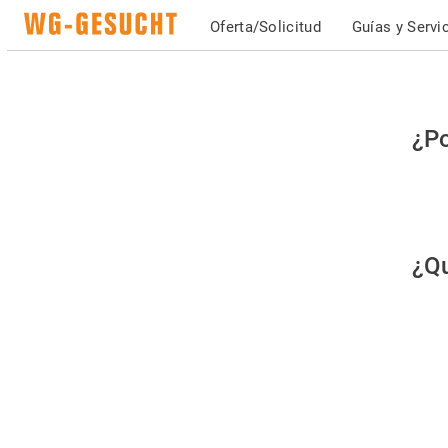
Oferta/Solicitud
Guías y Servi
Po
¿Po
fav
co
qu
¿Qu
es
hu