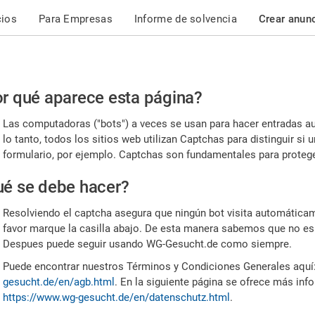
cios
Para Empresas
Informe de solvencia
Crear anun
r
r qué aparece esta página?
or,
Las computadoras ("bots") a veces se usan para hacer entradas a
nfirme
lo tanto, todos los sitios web utilizan Captchas para distinguir s
formulario, por ejemplo. Captchas son fundamentales para proteger
e
é se debe hacer?
mano
Resolviendo el captcha asegura que ningún bot visita automáticame
favor marque la casilla abajo. De esta manera sabemos que no es
Despues puede seguir usando WG-Gesucht.de como siempre.
Puede encontrar nuestros Términos y Condiciones Generales aquí
gesucht.de/en/agb.html
. En la siguiente página se ofrece más inf
https://www.wg-gesucht.de/en/datenschutz.html
.