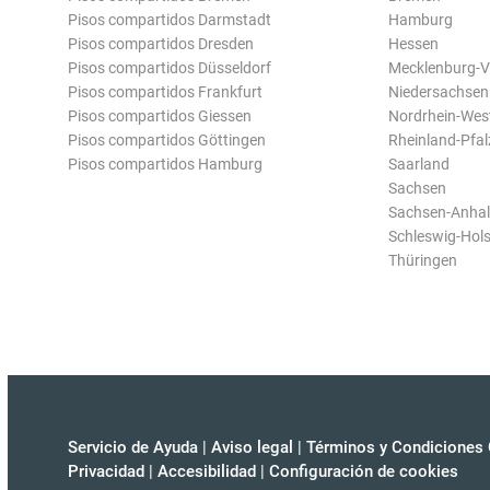
Pisos compartidos Darmstadt
Hamburg
Pisos compartidos Dresden
Hessen
Pisos compartidos Düsseldorf
Mecklenburg-
Pisos compartidos Frankfurt
Niedersachsen
Pisos compartidos Giessen
Nordrhein-Wes
Pisos compartidos Göttingen
Rheinland-Pfal
Pisos compartidos Hamburg
Saarland
Sachsen
Sachsen-Anhal
Schleswig-Hols
Thüringen
Servicio de Ayuda
|
Aviso legal
|
Términos y Condiciones 
Privacidad
|
Accesibilidad
|
Configuración de cookies