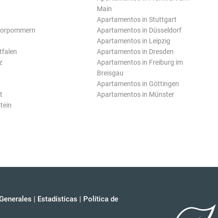
Main
Apartamentos in Stuttgart
Vorpommern
Apartamentos in Düsseldorf
Apartamentos in Leipzig
tfalen
Apartamentos in Dresden
z
Apartamentos in Freiburg im
Breisgau
Apartamentos in Göttingen
t
Apartamentos in Münster
tein
Generales
|
Estadísticas
|
Política de