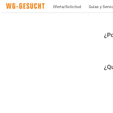
Oferta/Solicitud
Guías y Servi
Po
¿Po
fav
co
qu
¿Qu
es
hu