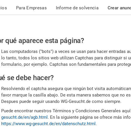
cios
Para Empresas
Informe de solvencia
Crear anun
r
r qué aparece esta página?
or,
Las computadoras ("bots") a veces se usan para hacer entradas a
nfirme
lo tanto, todos los sitios web utilizan Captchas para distinguir s
formulario, por ejemplo. Captchas son fundamentales para proteger
e
é se debe hacer?
mano
Resolviendo el captcha asegura que ningún bot visita automáticame
favor marque la casilla abajo. De esta manera sabemos que no es
Despues puede seguir usando WG-Gesucht.de como siempre.
Puede encontrar nuestros Términos y Condiciones Generales aquí
gesucht.de/en/agb.html
. En la siguiente página se ofrece más inf
https://www.wg-gesucht.de/en/datenschutz.html
.