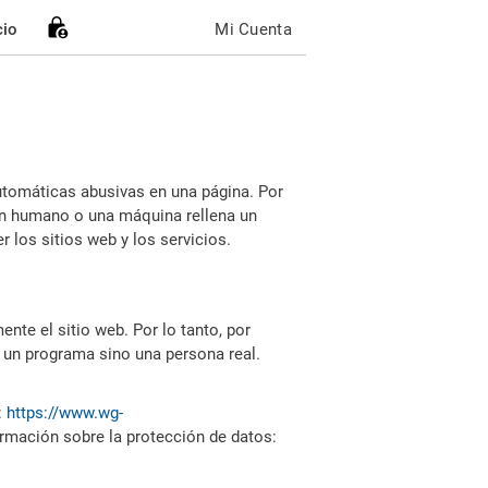
cio
Mi Cuenta
utomáticas abusivas en una página. Por
i un humano o una máquina rellena un
 los sitios web y los servicios.
nte el sitio web. Por lo tanto, por
 un programa sino una persona real.
:
https://www.wg-
ormación sobre la protección de datos: