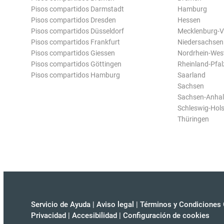
Pisos compartidos Darmstadt
Hamburg
Pisos compartidos Dresden
Hessen
Pisos compartidos Düsseldorf
Mecklenburg-
Pisos compartidos Frankfurt
Niedersachsen
Pisos compartidos Giessen
Nordrhein-Wes
Pisos compartidos Göttingen
Rheinland-Pfal
Pisos compartidos Hamburg
Saarland
Sachsen
Sachsen-Anhal
Schleswig-Hols
Thüringen
Servicio de Ayuda
|
Aviso legal
|
Términos y Condiciones 
Privacidad
|
Accesibilidad
|
Configuración de cookies