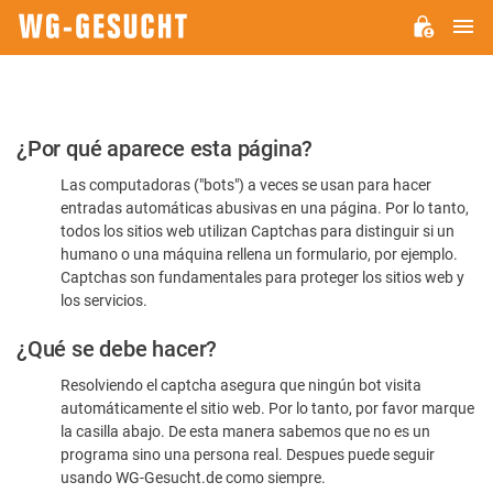
M
WG-
GESUCHT.DE
Por
¿Por qué aparece esta página?
favor,
Las computadoras ("bots") a veces se usan para hacer
confirme
entradas automáticas abusivas en una página. Por lo tanto,
que
todos los sitios web utilizan Captchas para distinguir si un
es
humano o una máquina rellena un formulario, por ejemplo.
Captchas son fundamentales para proteger los sitios web y
humano
los servicios.
¿Qué se debe hacer?
Resolviendo el captcha asegura que ningún bot visita
automáticamente el sitio web. Por lo tanto, por favor marque
la casilla abajo. De esta manera sabemos que no es un
programa sino una persona real. Despues puede seguir
usando WG-Gesucht.de como siempre.