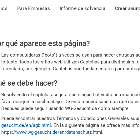
cios
Para Empresas
Informe de solvencia
Crear anun
r
r qué aparece esta página?
or,
Las computadoras ("bots") a veces se usan para hacer entradas a
nfirme
lo tanto, todos los sitios web utilizan Captchas para distinguir s
formulario, por ejemplo. Captchas son fundamentales para proteger
e
é se debe hacer?
mano
Resolviendo el captcha asegura que ningún bot visita automáticame
favor marque la casilla abajo. De esta manera sabemos que no es
Despues puede seguir usando WG-Gesucht.de como siempre.
Puede encontrar nuestros Términos y Condiciones Generales aquí
gesucht.de/en/agb.html
. En la siguiente página se ofrece más inf
https://www.wg-gesucht.de/en/datenschutz.html
.