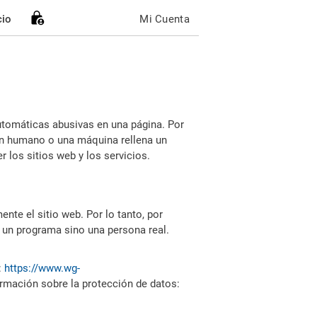
cio
Mi Cuenta
utomáticas abusivas en una página. Por
i un humano o una máquina rellena un
 los sitios web y los servicios.
nte el sitio web. Por lo tanto, por
 un programa sino una persona real.
:
https://www.wg-
ormación sobre la protección de datos: