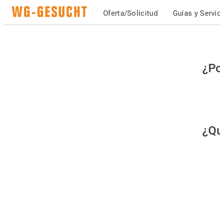
Oferta/Solicitud
Guías y Servi
Po
¿Po
fav
co
qu
¿Qu
es
hu