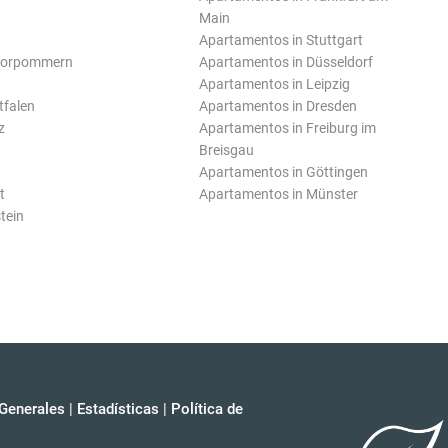
Main
Apartamentos in Stuttgart
Vorpommern
Apartamentos in Düsseldorf
Apartamentos in Leipzig
tfalen
Apartamentos in Dresden
z
Apartamentos in Freiburg im
Breisgau
Apartamentos in Göttingen
t
Apartamentos in Münster
tein
Generales
|
Estadísticas
|
Política de