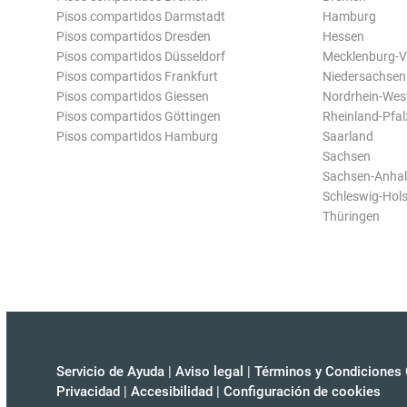
Pisos compartidos Darmstadt
Hamburg
Pisos compartidos Dresden
Hessen
Pisos compartidos Düsseldorf
Mecklenburg-
Pisos compartidos Frankfurt
Niedersachsen
Pisos compartidos Giessen
Nordrhein-Wes
Pisos compartidos Göttingen
Rheinland-Pfal
Pisos compartidos Hamburg
Saarland
Sachsen
Sachsen-Anhal
Schleswig-Hols
Thüringen
Servicio de Ayuda
|
Aviso legal
|
Términos y Condiciones 
Privacidad
|
Accesibilidad
|
Configuración de cookies