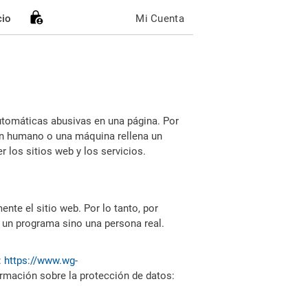
cio
Mi Cuenta
utomáticas abusivas en una página. Por
i un humano o una máquina rellena un
 los sitios web y los servicios.
nte el sitio web. Por lo tanto, por
 un programa sino una persona real.
:
https://www.wg-
ormación sobre la protección de datos: