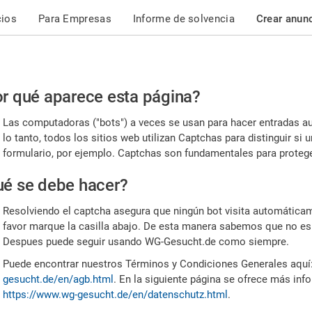
cios
Para Empresas
Informe de solvencia
Crear anun
r
r qué aparece esta página?
or,
Las computadoras ("bots") a veces se usan para hacer entradas a
nfirme
lo tanto, todos los sitios web utilizan Captchas para distinguir s
formulario, por ejemplo. Captchas son fundamentales para proteger
e
é se debe hacer?
mano
Resolviendo el captcha asegura que ningún bot visita automáticame
favor marque la casilla abajo. De esta manera sabemos que no es
Despues puede seguir usando WG-Gesucht.de como siempre.
Puede encontrar nuestros Términos y Condiciones Generales aquí
gesucht.de/en/agb.html
. En la siguiente página se ofrece más inf
https://www.wg-gesucht.de/en/datenschutz.html
.