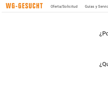
Oferta/Solicitud
Guías y Servi
Po
¿Po
fav
co
qu
¿Qu
es
hu