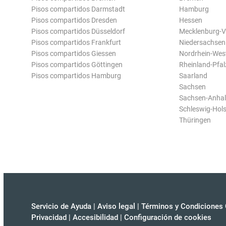
Pisos compartidos Darmstadt
Hamburg
Pisos compartidos Dresden
Hessen
Pisos compartidos Düsseldorf
Mecklenburg-
Pisos compartidos Frankfurt
Niedersachsen
Pisos compartidos Giessen
Nordrhein-Wes
Pisos compartidos Göttingen
Rheinland-Pfal
Pisos compartidos Hamburg
Saarland
Sachsen
Sachsen-Anhal
Schleswig-Hols
Thüringen
Servicio de Ayuda
|
Aviso legal
|
Términos y Condiciones 
Privacidad
|
Accesibilidad
|
Configuración de cookies