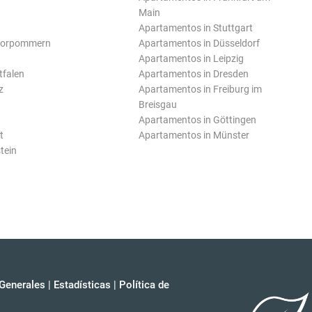
Main
Apartamentos in Stuttgart
Vorpommern
Apartamentos in Düsseldorf
Apartamentos in Leipzig
tfalen
Apartamentos in Dresden
z
Apartamentos in Freiburg im
Breisgau
Apartamentos in Göttingen
t
Apartamentos in Münster
tein
Generales
|
Estadísticas
|
Política de