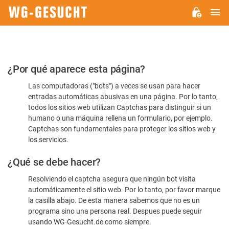
M
WG-
GESUCHT.DE
Por
¿Por qué aparece esta página?
favor,
Las computadoras ("bots") a veces se usan para hacer
confirme
entradas automáticas abusivas en una página. Por lo tanto,
que
todos los sitios web utilizan Captchas para distinguir si un
es
humano o una máquina rellena un formulario, por ejemplo.
Captchas son fundamentales para proteger los sitios web y
humano
los servicios.
¿Qué se debe hacer?
Resolviendo el captcha asegura que ningún bot visita
automáticamente el sitio web. Por lo tanto, por favor marque
la casilla abajo. De esta manera sabemos que no es un
programa sino una persona real. Despues puede seguir
usando WG-Gesucht.de como siempre.